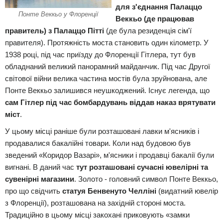
для з'єднання Палаццо
Понте Веккьо у Флоренції
Веккьо (де працював
правитель) з Палаццо Пітті
(де була резиденція сім'ї
правителя). Протяжність моста становить один кілометр. У
1938 році, під час приїзду до Флоренції Гітлера, тут був
обладнаний великий панорамний майданчик. Під час Другої
світової війни велика частина мостів була зруйнована, але
Понте Веккьо залишився неушкоджений. Існує легенда, що
сам Гітлер під час бомбардувань віддав наказ врятувати
міст
.
У цьому місці раніше були розташовані лавки м'ясників і
продавалися бакалійні товари. Коли над будовою був
зведений «Коридор Вазарі», м'ясники і продавці бакалії були
вигнані. В даний час
тут розташовані сучасні ювелірні та
сувенірні магазини
. Золото - головний символ Понте Веккьо,
про що свідчить
статуя Бенвенуто Челліні
(видатний ювелір
з Флоренції), розташована на західній стороні моста.
Традиційно в цьому місці закохані приковують «замки