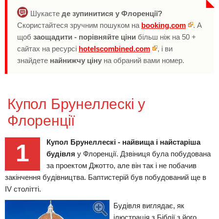
Шукаєте
де зупинитися у Флоренції?
Скористайтеся зручним пошуком на
booking.com
. А
щоб
заощадити - порівняйте ціни
більш ніж на 50 +
сайтах на ресурсі
hotelscombined.com
, і ви
знайдете
найнижчу ціну
на обраний вами номер.
Купол Брунеллескі у
Флоренції
Купол Брунеллескі - найвища і найстаріша
1
будівля
у Флоренції. Дзвіниця була побудована
за проектом Джотто, але він так і не побачив
закінчення будівництва. Баптистерій був побудований ще в
IV столітті.
Будівля виглядає, як
ілюстрація з Біблії з його