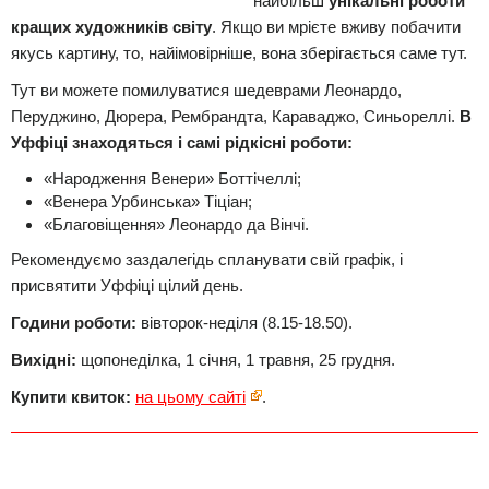
найбільш
унікальні роботи
кращих художників світу
. Якщо ви мрієте вживу побачити
якусь картину, то, найімовірніше, вона зберігається саме тут.
Тут ви можете помилуватися шедеврами Леонардо,
Перуджино, Дюрера, Рембрандта, Караваджо, Синьореллі.
В
Уффіці знаходяться і самі рідкісні роботи:
«Народження Венери» Боттічеллі;
«Венера Урбинська» Тіціан;
«Благовіщення» Леонардо да Вінчі.
Рекомендуємо заздалегідь спланувати свій графік, і
присвятити Уффіці цілий день.
Години роботи:
вівторок-неділя (8.15-18.50).
Вихідні:
щопонеділка, 1 січня, 1 травня, 25 грудня.
Купити квиток:
на цьому сайті
.