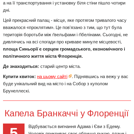
а на її транспортування і установку біля стіни пішло чотири
дні.
Цей прекрасний палац - місце, яке протягом тривалого часу
вважалося «проклятим». Це пов'язано з тим, що тут була
територія боротьби між ґвельфами і ґібелінами. Сьогодні, не
дивлячись на всі спогади про криваве минуле місцевості,
площа Синьорії є серцем громадського, економічного і
політичного життя міста Флоренція.
Де знаходиться:
старий центр міста.
Купити квиток:
на цьому сайті
. Піднявшись на вежу у вас
буде унікальний вид на місто і на Собор з куполом
Брунеллескі.
Капела Бранкаччі у Флоренції
Відбувається вигнання Адама і Єви з Едему.
5
Чоловік прикриває своє обличчя рукою, плаче і