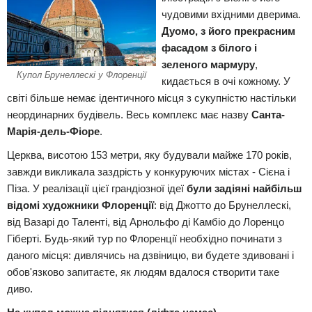
чудовими вхідними дверима.
Дуомо, з його прекрасним
фасадом з білого і
зеленого мармуру
,
Купол Брунеллескі у Флоренції
кидається в очі кожному. У
світі більше немає ідентичного місця з сукупністю настільки
неординарних будівель. Весь комплекс має назву
Санта-
Марія-дель-Фіоре
.
Церква, висотою 153 метри, яку будували майже 170 років,
завжди викликала заздрість у конкуруючих містах - Сієна і
Піза. У реалізації цієї грандіозної ідеї
були задіяні найбільш
відомі художники Флоренції
: від Джотто до Брунеллескі,
від Вазарі до Таленті, від Арнольфо ді Камбіо до Лоренцо
Гіберті. Будь-який тур по Флоренції необхідно починати з
даного місця: дивлячись на дзвіницю, ви будете здивовані і
обов'язково запитаєте, як людям вдалося створити таке
диво.