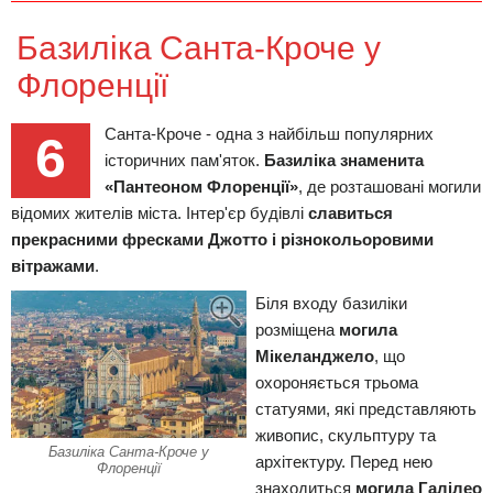
Базиліка Санта-Кроче у
Флоренції
Санта-Кроче - одна з найбільш популярних
6
історичних пам'яток.
Базиліка знаменита
«Пантеоном Флоренції»
, де розташовані могили
відомих жителів міста. Інтер'єр будівлі
славиться
прекрасними фресками Джотто і різнокольоровими
вітражами
.
Біля входу базиліки
розміщена
могила
Мікеланджело
, що
охороняється трьома
статуями, які представляють
живопис, скульптуру та
Базиліка Санта-Кроче у
архітектуру. Перед нею
Флоренції
знаходиться
могила Галілео