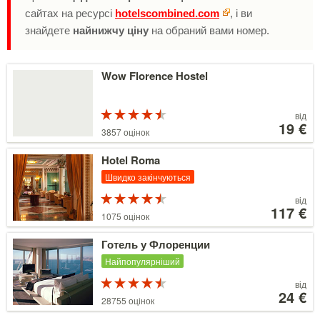
сайтах на ресурсі
hotelscombined.com
, і ви
знайдете
найнижчу ціну
на обраний вами номер.
Детальніше
Wow Florence Hostel
Рейтинг
Ціни
від
4.5 з 5
від
19 €
3857 оцінок
19 €
Детальніше
Hotel Roma
Швидко закінчуються
Рейтинг
Ціни
від
4.5 з 5
від
117 €
1075 оцінок
117 €
Детальніше
Готель у Флоренции
Найпопулярніший
Рейтинг
Ціни
від
4.5 з 5
від
24 €
28755 оцінок
24 €