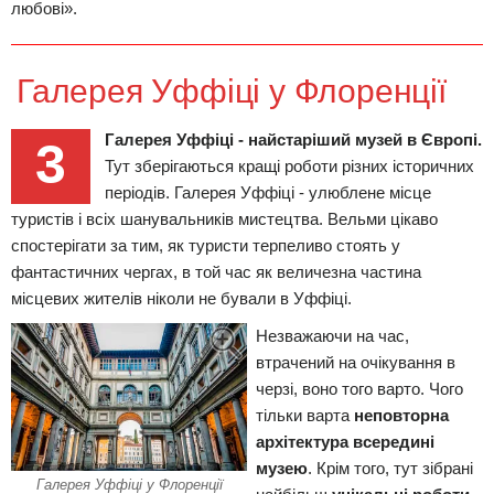
любові».
Галерея Уффіці у Флоренції
Галерея Уффіці - найстаріший музей в Європі.
3
Тут зберігаються кращі роботи різних історичних
періодів. Галерея Уффіці - улюблене місце
туристів і всіх шанувальників мистецтва. Вельми цікаво
спостерігати за тим, як туристи терпеливо стоять у
фантастичних чергах, в той час як величезна частина
місцевих жителів ніколи не бували в Уффіці.
Незважаючи на час,
втрачений на очікування в
черзі, воно того варто. Чого
тільки варта
неповторна
архітектура всередині
музею
. Крім того, тут зібрані
Галерея Уффіці у Флоренції