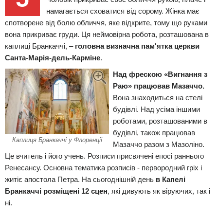
намагається сховатися від сорому. Жінка має
спотворене від болю обличчя, яке відкрите, тому що руками
вона прикриває груди. Ця неймовірна робота, розташована в
каплиці Бранкаччі, –
головна визначна пам'ятка церкви
Санта-Марія-дель-Карміне
.
Над фрескою «Вигнання з
Раю» працював Мазаччо.
Вона знаходиться на стелі
будівлі. Над усіма іншими
роботами, розташованими в
будівлі, також працював
Каплиця Бранкаччі у Флоренції
Мазаччо разом з Мазоліно.
Це вчитель і його учень. Розписи присвячені епосі раннього
Ренесансу. Основна тематика розписів - первородний гріх і
житіє апостола Петра. На сьогоднішній день
в Капелі
Бранкаччі розміщені 12 сцен
, які дивують як віруючих, так і
ні.