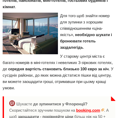
готелів, пансіонатів, міні-готелів, гостьових будинків і
кімнат
.
Для того щоб знайти номер
для зупинки з хорошим
співвідношенням «ціна-
якість»,
необхідно шукати і
бронювати готель
заздалегідь
.
У старому центрі міста є
багато номерів в міні-готелях і невеликих 3-зіркових готелях,
де
середня вартість становить близько 100 євро за ніч
. У
сусідніх районах, до яких можна дістатися пішки від центру,
ви можете заощадити гроші, отримавши при цьому кращі
умови.
Шукаєте
де зупинитися у Флоренції?
Скористайтеся зручним пошуком на
booking.com
. А
щоб
заощадити - порівняйте ціни
більш ніж на 50 +