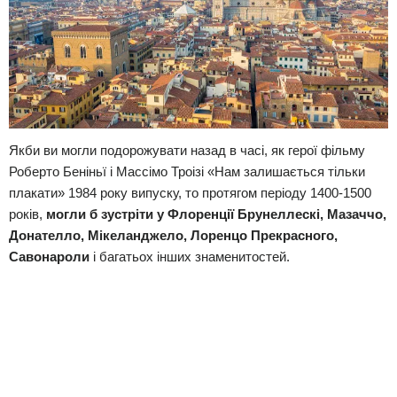
Якби ви могли подорожувати назад в часі, як герої фільму
Роберто Беніньї і Массімо Троізі «Нам залишається тільки
плакати» 1984 року випуску, то протягом періоду 1400-1500
років,
могли б зустріти у Флоренції Брунеллескі, Мазаччо,
Донателло, Мікеланджело, Лоренцо Прекрасного,
Савонароли
і багатьох інших знаменитостей.