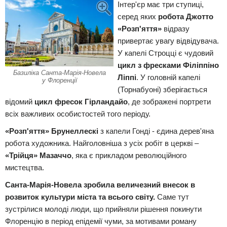
Інтер'єр має три ступиці,
серед яких
робота Джотто
«Розп'яття»
відразу
привертає увагу відвідувача.
У капелі Строцці є чудовий
цикл з фресками Філіппіно
Базиліка Санта-Марія-Новела
Ліппі
. У головній капелі
у Флоренції
(Торнабуоні) зберігається
відомий
цикл фресок Гірландайо
, де зображені портрети
всіх важливих особистостей того періоду.
«Розп'яття» Брунеллескі
з капели Гонді - єдина дерев'яна
робота художника. Найголовніша з усіх робіт в церкві –
«Трійця» Мазаччо
, яка є прикладом революційного
мистецтва.
Санта-Марія-Новела зробила величезний внесок в
розвиток культури міста та всього світу.
Саме тут
зустрілися молоді люди, що прийняли рішення покинути
Флоренцію в період епідемії чуми, за мотивами роману