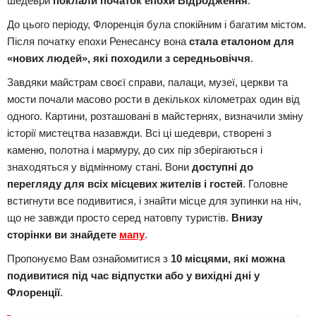
шедеври
поклали початок епохи Відродження
.
До цього періоду, Флоренція була спокійним і багатим містом.
Після початку епохи Ренесансу вона
стала еталоном для
«нових людей», які походили з середньовіччя
.
Завдяки майстрам своєї справи, палаци, музеї, церкви та
мости почали масово рости в декількох кілометрах один від
одного. Картини, розташовані в майстернях, визначили зміну
історії мистецтва назавжди. Всі ці шедеври, створені з
каменю, полотна і мармуру, до сих пір зберігаються і
знаходяться у відмінному стані. Вони
доступні до
перегляду для всіх місцевих жителів і гостей
. Головне
встигнути все подивитися, і знайти місце для зупинки на ніч,
що не завжди просто серед натовпу туристів.
Внизу
сторінки ви знайдете
мапу
.
Пропонуємо Вам ознайомитися з
10 місцями, які можна
подивитися під час відпустки або у вихідні дні у
Флоренції
.