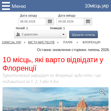
10місць.укр
Меню
Дата заїзду
Дата виїзду
Ночей:
1
Номерів:
1
Шукати готель
2
дорослих
10МІСЦЬ.УКР
МІСТА МИСТЕЦТВ
ІТАЛІЯ
ФЛОРЕНЦІЯ
Останнє оновлення сторінки: липень 2026.
10 місць, які варто відвідати у
Флоренції
Туристический маршрут по Флоренції: куди піти і що
подивитися за 1, 2, 3 або 4 дні.