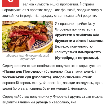
велика кількість інших пропозицій. Її страви
народжуються з простих людських фантазій, завдяки чому з
звичайних інгредієнтів народжуються незвичайні рецепти.
Як правило, прийом їжі у
Флоренції починається з
брускетти з печінкою або
брускетти з сіллю і маслом
.
Великою популярністю
користується
лампредотто
Місцева їжа: Флорентійський
(бутерброд з потрохами)
.
біфштекс
Серед перших страв особливою популярністю користується
«Паппа аль Помодоро»
(буквально «їжа з томатами»), і
тосканський суп (ріболліта). Флорентійський стейк
–
справжній король столу. Флорентійці завжди нагадують, що в
ідеалі його вага повинна бути не менше 1 кілограма.
Серед найбільш популярних у Флоренції других страв можна
виділити
яловичий рубець з квасолею
, яка