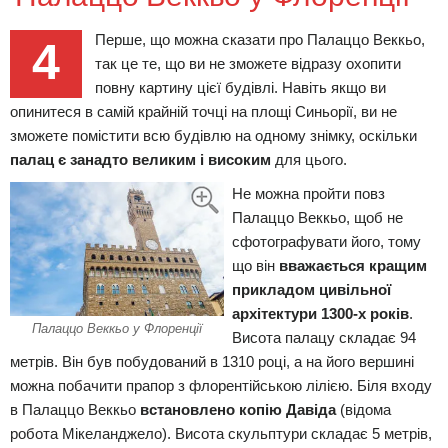
Перше, що можна cказати про Палаццо Веккьо,
4
так це те, що ви не зможете відразу охопити
повну картину цієї будівлі. Навіть якщо ви
опинитеся в самій крайній точці на площі Синьорії, ви не
зможете помістити всю будівлю на одному знімку, оскільки
палац є занадто великим і високим
для цього.
Не можна пройти повз
Палаццо Веккьо, щоб не
сфотографувати його, тому
що він
вважається кращим
прикладом цивільної
архітектури 1300-х років
.
Палаццо Веккьо у Флоренції
Висота палацу складає 94
метрів. Він був побудований в 1310 році, а на його вершині
можна побачити прапор з флорентійською лілією. Біля входу
в Палаццо Веккьо
встановлено копію Давіда
(відома
робота Мікеланджело). Висота скульптури складає 5 метрів,