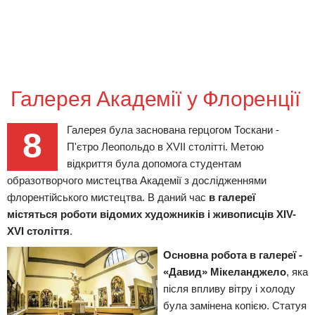
Галерея Академії у Флоренції
Галерея була заснована герцогом Тоскани -
8
П'єтро Леопольдо в XVII столітті. Метою
відкриття була допомога студентам
образотворчого мистецтва Академії з дослідженнями
флорентійського мистецтва. В даний час
в галереї
містяться роботи відомих художників і живописців XIV-
XVI століття
.
Основна робота в галереї -
«Давид» Мікеланджело
, яка
після впливу вітру і холоду
була замінена копією. Статуя