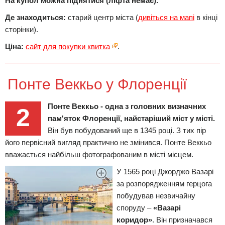
На купол можна піднятися (ліфта немає).
Де знаходиться:
старий центр міста (
дивіться на мапі
в кінці
сторінки).
Ціна:
сайт для покупки квитка
.
Понте Веккьо у Флоренції
Понте Веккьо - одна з головних визначних
2
пам'яток Флоренції, найстаріший міст у місті.
Він був побудований ще в 1345 році. З тих пір
його первісний вигляд практично не змінився. Понте Веккьо
вважається найбільш фотографованим в місті місцем.
У 1565 році Джорджо Вазарі
за розпорядженням герцога
побудував незвичайну
споруду –
«Вазарі
коридор»
. Він призначався