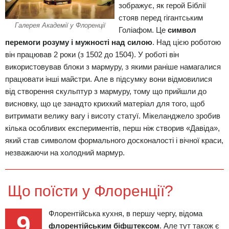
зображує, як герой Біблії
стояв перед гігантським
Галерея Академії у Флоренції
Голіафом. Це
символ
перемоги розуму і мужності над силою
. Над цією роботою
він працював 2 роки (з 1502 до 1504). У роботі він
використовував блоки з мармуру, з якими раніше намагалися
працювати інші майстри. Але в підсумку вони відмовилися
від створення скульптур з мармуру, тому що прийшли до
висновку, що це занадто крихкий матеріал для того, щоб
витримати велику вагу і висоту статуї. Мікеланджело зробив
кілька особливих експериментів, перш ніж створив «Давіда»,
який став символом формального досконалості і вічної краси,
незважаючи на холодний мармур.
Що поїсти у Флоренції?
Флорентійська кухня, в першу чергу, відома
9
флорентійським біфштексом
. Але тут також є