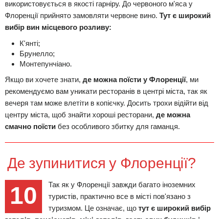
використовується в якості гарніру. До червоного м'яса у
Флоренції прийнято замовляти червоне вино.
Тут є широкий
вибір вин місцевого розливу:
К'янті;
Брунелло;
Монтепунчіано.
Якщо ви хочете знати,
де можна поїсти у Флоренції
, ми
рекомендуємо вам уникати ресторанів в центрі міста, так як
вечеря там може влетіти в копієчку. Досить трохи відійти від
центру міста, щоб знайти хороші ресторани,
де можна
смачно поїсти
без особливого збитку для гаманця.
Де зупинитися у Флоренції?
Так як у Флоренції завжди багато іноземних
10
туристів, практично все в місті пов'язано з
туризмом. Це означає, що
тут є широкий вибір