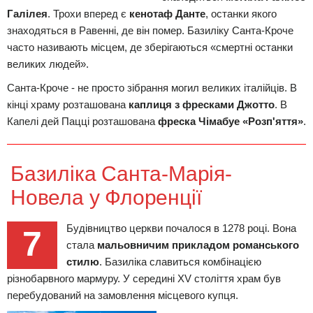
Галілея
. Трохи вперед є
кенотаф Данте
, останки якого
знаходяться в Равенні, де він помер. Базиліку Санта-Кроче
часто називають місцем, де зберігаються «смертні останки
великих людей».
Санта-Кроче - не просто зібрання могил великих італійців. В
кінці храму розташована
каплиця з фресками Джотто
. В
Капелі дей Пацці розташована
фреска Чімабуе «Розп'яття»
.
Базиліка Санта-Марія-
Новела у Флоренції
Будівництво церкви почалося в 1278 році. Вона
7
стала
мальовничим прикладом романського
стилю
. Базиліка славиться комбінацією
різнобарвного мармуру. У середині XV століття храм був
перебудований на замовлення місцевого купця.