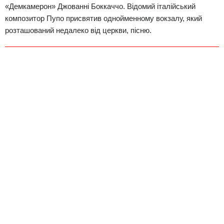
«Демкамерон» Джованні Боккаччо. Відомий італійський
композитор Пупо присвятив однойменному вокзалу, який
розташований недалеко від церкви, пісню.