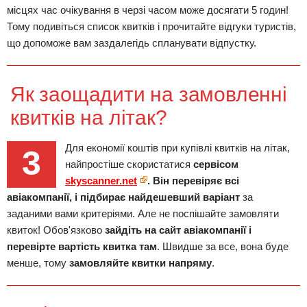
місцях час очікування в черзі часом може досягати 5 годин!
Тому подивіться список квитків і прочитайте відгуки туристів,
що допоможе вам заздалегідь спланувати відпустку.
Як заощадити на замовленні
квитків на літак?
Для економії коштів при купівлі квитків на літак,
3
найпростіше скористатися
сервісом
skyscanner.net
. Він перевіряє всі
авіакомпанії, і підбирає найдешевший варіант
за
заданими вами критеріями. Але не поспішайте замовляти
квиток! Обов'язково
зайдіть на сайт авіакомпанії і
перевірте вартість квитка там
. Швидше за все, вона буде
менше, тому
замовляйте квитки напряму
.