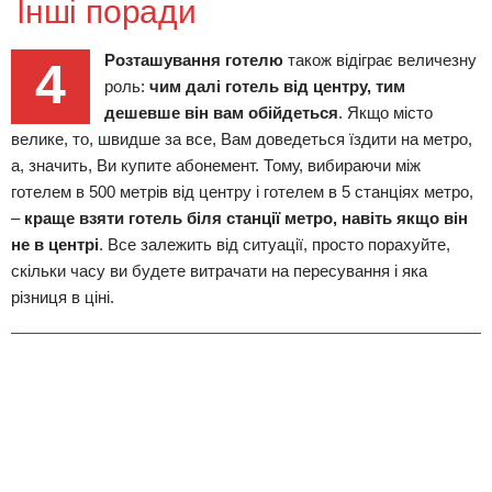
Інші поради
Розташування готелю
також відіграє величезну
4
роль:
чим далі готель від центру, тим
дешевше він вам обійдеться
. Якщо місто
велике, то, швидше за все, Вам доведеться їздити на метро,
а, значить, Ви купите абонемент. Тому, вибираючи між
готелем в 500 метрів від центру і готелем в 5 станціях метро,
–
краще взяти готель біля станції метро, навіть якщо він
не в центрі
. Все залежить від ситуації, просто порахуйте,
скільки часу ви будете витрачати на пересування і яка
різниця в ціні.