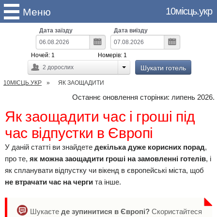
10місць.укр
Меню
Дата заїзду
Дата виїзду
Ночей:
1
Номерів:
1
Шукати готель
2
дорослих
10МІСЦЬ.УКР
ЯК ЗАОЩАДИТИ
Останнє оновлення сторінки: липень 2026.
Як заощадити час і гроші під
час відпустки в Європі
У даній статті ви знайдете
декілька дуже корисних порад
,
про те,
як можна заощадити гроші на замовленні готелів
, і
як спланувати відпустку чи вікенд в європейські міста, щоб
не втрачати час на черги
та інше.
Шукаєте
де зупинитися в Європі?
Скористайтеся